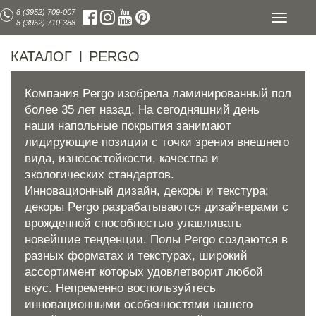
8 (3952) 709-007
Toggle
8 (3952) 710-388
navigati
КАТАЛОГ
PERGO
|
Компания Pergo изобрела ламинированный пол
более 35 лет назад. На сегодняшний день
наши напольные покрытия занимают
лидирующие позиции с точки зрения внешнего
вида, износостойкости, качества и
экологических стандартов.
Инновационный дизайн, декоры и текстура:
декоры Pergo разрабатываются дизайнерами с
врожденной способностью улавливать
новейшие тенденции. Полы Pergo создаются в
разных форматах и текстурах, широкий
ассортимент которых удовлетворит любой
вкус. Непременно воспользуйтесь
инновационными особенностями нашего