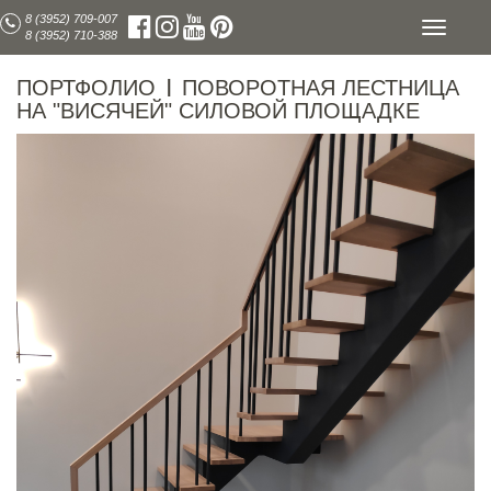
8 (3952) 709-007
Toggle
8 (3952) 710-388
navigati
ПОРТФОЛИО
ПОВОРОТНАЯ ЛЕСТНИЦА
|
НА "ВИСЯЧЕЙ" СИЛОВОЙ ПЛОЩАДКЕ