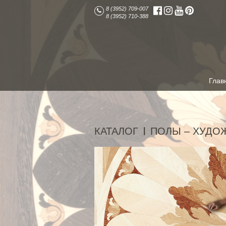
8 (3952) 709-007
8 (3952) 710-388
Глав
КАТАЛОГ
ПОЛЫ – ХУДО
|